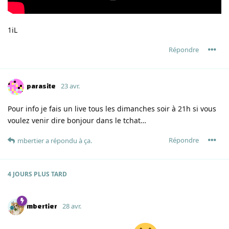
1iL
Répondre
parasite
23 avr.
Pour info je fais un live tous les dimanches soir à 21h si vous
voulez venir dire bonjour dans le tchat…
Répondre
mbertier
a répondu à ça.
4 JOURS
PLUS TARD
mbertier
28 avr.