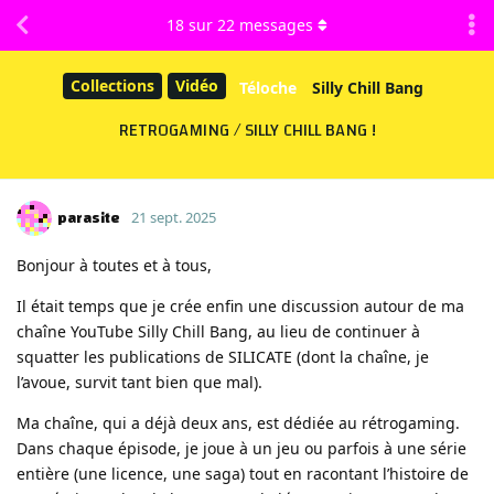
18
sur
22
messages
Collections
Vidéo
Téloche
Silly Chill Bang
RETROGAMING / SILLY CHILL BANG !
parasite
21 sept. 2025
Bonjour à toutes et à tous,
Il était temps que je crée enfin une discussion autour de ma
chaîne YouTube Silly Chill Bang, au lieu de continuer à
squatter les publications de SILICATE (dont la chaîne, je
l’avoue, survit tant bien que mal).
Ma chaîne, qui a déjà deux ans, est dédiée au rétrogaming.
Dans chaque épisode, je joue à un jeu ou parfois à une série
entière (une licence, une saga) tout en racontant l’histoire de