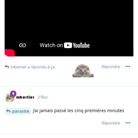
Répondre
mbertier
a répondu à ça.
mbertier
2 févr.
j’ai jamais passé les cinq premières minutes
parasite
Répondre