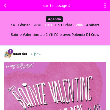
1
sur
1
message
Agenda
14
Février
2026
Lieu
Ch'Ti Père
Ville
Ambert
Sainte Valentine au Ch'ti Père avec Polemix DJ Crew
mbertier
30 janv.